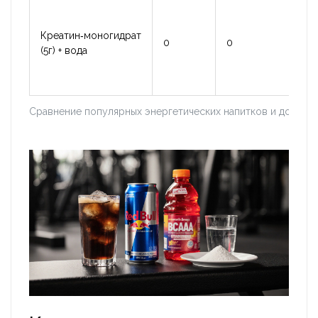
Креатин‑моногидрат
0
0
нез
(5г) + вода
Сравнение популярных энергетических напитков и добаво