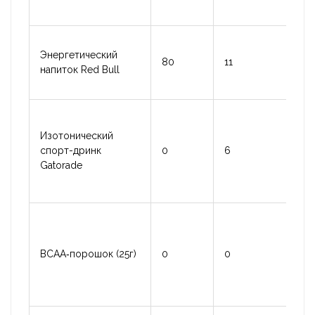
Энергетический
80
11
нез
напиток Red Bull
Изотонический
сод
спорт-дринк
0
6
маг
Gatorade
BCAA‑порошок (25г)
0
0
без