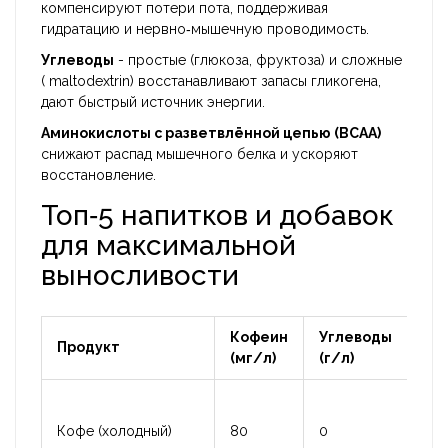
компенсируют потери пота, поддерживая
гидратацию и нервно‑мышечную проводимость.
Углеводы
- простые (глюкоза, фруктоза) и сложные
( maltodextrin) восстанавливают запасы гликогена,
дают быстрый источник энергии.
Аминокислоты с разветвлённой цепью (BCAA)
снижают распад мышечного белка и ускоряют
восстановление.
Топ‑5 напитков и добавок
для максимальной
выносливости
Кофеин
Углеводы
Продукт
Эл
(мг/л)
(г/л)
Кофе (холодный)
80
0
без