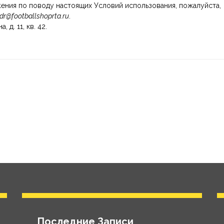
жения по поводу настоящих Условий использования, пожалуйста,
dr@footballshoprta.ru
.
 д. 11, кв. 42.
Последние Записи