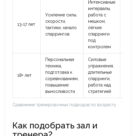
Интенсивные
интервалы,
Полн
Усиление силы,
работа с
комп
скорости,
мешком,
экип
13‑17 лет
тактики, начало
лёгкие
регу
спаррингов
спарринги
меди
под
конт
контролем
Персональная
Силовые
Инди
техника,
упражнения,
оценк
подготовка к
длительные
18+ лет
возм
соревнованиям,
спарринги,
боле
повышение
работа над
нагр
выносливости
стратегией
Сравнение тренировочных подходов по возрасту
Как подобрать зал и
тренера?