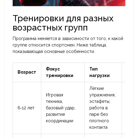
Тренировки для разных
возрастных групп
Программа меняется в зависимости от того, к какой
группе относится спортсмен. Ниже таблица,
показывающая основные особенности.
Фокус
Тип
Возраст
Безо
тренировки
нагрузки
Лёгкие
Игровая
упражнения,
Обяз
техника,
эстафеты,
защит
6‑12 лет
базовый удар,
работа в
капа)
развитие
паре без
спар
координации
плотного
контакта