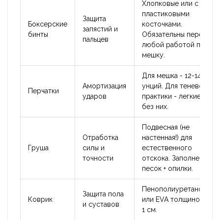
Хлопковые или с
пластиковыми
Защита
Боксерские
косточками.
запястий и
бинты
Обязательны перед
пальцев
любой работой по
мешку.
Для мешка - 12-14
Амортизация
унций. Для теневой
Перчатки
ударов
практики - легкие или
без них.
Подвесная (не
Отработка
настенная!) для
Груша
силы и
естественного
точности
отскока. Заполнение:
песок + опилки.
Пенополиуретановый
Защита пола
Коврик
или EVA толщиной от
и суставов
1 см.