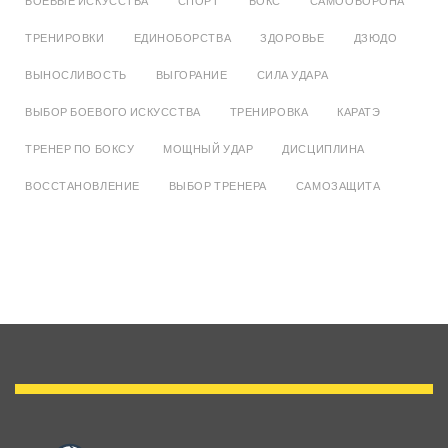
БОЕВЫЕ ИСКУССТВА
СПОРТ
БОКС
САМООБОРОНА
ТРЕНИРОВКИ
ЕДИНОБОРСТВА
ЗДОРОВЬЕ
ДЗЮДО
ВЫНОСЛИВОСТЬ
ВЫГОРАНИЕ
СИЛА УДАРА
ВЫБОР БОЕВОГО ИСКУССТВА
ТРЕНИРОВКА
КАРАТЭ
ТРЕНЕР ПО БОКСУ
МОЩНЫЙ УДАР
ДИСЦИПЛИНА
ВОССТАНОВЛЕНИЕ
ВЫБОР ТРЕНЕРА
САМОЗАЩИТА