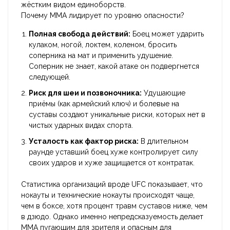
жёстким видом единоборств.
Почему ММА лидирует по уровню опасности?
Полная свобода действий:
Боец может ударить
кулаком, ногой, локтем, коленом, бросить
соперника на мат и применить удушение.
Соперник не знает, какой атаке он подвергнется
следующей.
Риск для шеи и позвоночника:
Удушающие
приёмы (как армейский ключ) и болевые на
суставы создают уникальные риски, которых нет в
чистых ударных видах спорта.
Усталость как фактор риска:
В длительном
раунде уставший боец хуже контролирует силу
своих ударов и хуже защищается от контратак.
Статистика организаций вроде UFC показывает, что
нокауты и технические нокауты происходят чаще,
чем в боксе, хотя процент травм суставов ниже, чем
в дзюдо. Однако именно непредсказуемость делает
ММА пугающим для зрителя и опасным для