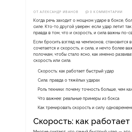
ОТ
АЛЕКСАНДР ИВАНОВ
0 КОММЕНТАРИИ
Когда речь заходит о мощном ударе в боксе, б
силе. Кто-то другой уверен: если удар летит так
правда в том, что и скорость, и сила важны по-с
Если бросить взгляд на чемпионов, становится 
сочетается и скорость, и сила, и нечто более ва
полочкам, чтобы стало ясно, как именно развив
скорость или сила.
Скорость: как работает быстрый удар
Сила: правда о тяжёлых ударах
Роль техники: почему точность больше, чем ка
Что важнее: реальные примеры из бокса
Как тренировать скорость и силу одновремен
Скорость: как работает
Многие считают, что самый быстрый удар — это п