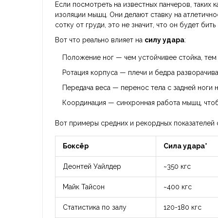
Если посмотреть на известных панчеров, таких к
изоляции мышц. Они делают ставку на атлетично
сотку от груди, это не значит, что он будет бить
Вот что реально влияет на
силу удара
:
Положение ног — чем устойчивее стойка, тем
Ротация корпуса — плечи и бедра разворачив
Передача веса — перенос тела с задней ноги
Координация — синхронная работа мышц, чтобы
Вот примеры средних и рекордных показателей 
Боксёр
Сила удара*
Деонтей Уайлдер
~350 кгс
Майк Тайсон
~400 кгс
Статистика по залу
120-180 кгс