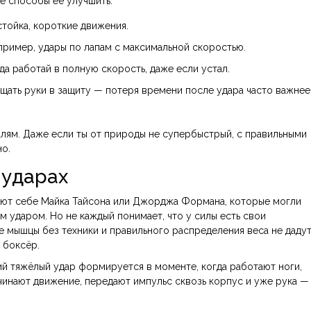
е способы её улучшить:
стойка, короткие движения.
ример, удары по лапам с максимальной скоростью.
да работай в полную скорость, даже если устал.
ащать руки в защиту — потеря времени после удара часто важнее
алям. Даже если ты от природы не супербыстрый, с правильными
о.
 ударах
вляют себе Майка Тайсона или Джорджа Формана, которые могли
м ударом. Но не каждый понимает, что у силы есть свои
е мышцы без техники и правильного распределения веса не даду
 боксёр.
ий тяжёлый удар формируется в моменте, когда работают ноги,
ачинают движение, передают импульс сквозь корпус и уже рука —