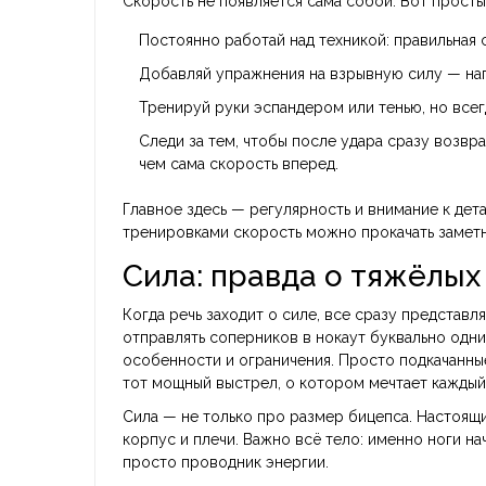
Скорость не появляется сама собой. Вот просты
Постоянно работай над техникой: правильная 
Добавляй упражнения на взрывную силу — нап
Тренируй руки эспандером или тенью, но всег
Следи за тем, чтобы после удара сразу возвр
чем сама скорость вперед.
Главное здесь — регулярность и внимание к дет
тренировками скорость можно прокачать заметн
Сила: правда о тяжёлых
Когда речь заходит о силе, все сразу предста
отправлять соперников в нокаут буквально одни
особенности и ограничения. Просто подкачанны
тот мощный выстрел, о котором мечтает каждый
Сила — не только про размер бицепса. Настоящ
корпус и плечи. Важно всё тело: именно ноги н
просто проводник энергии.