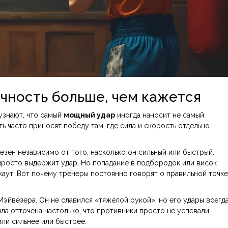
очность больше, чем кажется
узнают, что самый
мощный удар
иногда наносит не самый
ть часто приносят победу там, где сила и скорость отдельно
езен независимо от того, насколько он сильный или быстрый.
 просто выдержит удар. Но попадание в подбородок или висок
каут. Вот почему тренеры постоянно говорят о правильной точке
эйвезера. Он не славился «тяжёлой рукой», но его удары всегд
была отточена настолько, что противники просто не успевали
или сильнее или быстрее.