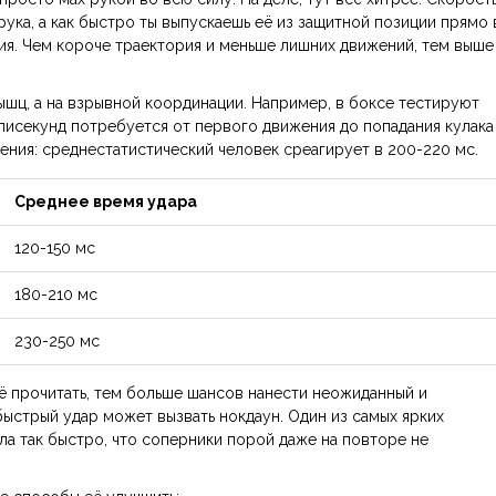
 рука, а как быстро ты выпускаешь её из защитной позиции прямо 
ия. Чем короче траектория и меньше лишних движений, тем выше
ышц, а на взрывной координации. Например, в боксе тестируют
лисекунд потребуется от первого движения до попадания кулака
нения: среднестатистический человек среагирует в 200-220 мс.
Среднее время удара
120-150 мс
180-210 мс
230-250 мс
 прочитать, тем больше шансов нанести неожиданный и
 быстрый удар может вызвать нокдаун. Один из самых ярких
ла так быстро, что соперники порой даже на повторе не