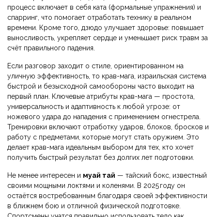
процесс включает в себя ката (формальные упражнения) и
спарринг, что помогает отработать технику в реальном
времени. Кроме того, дзюдо улучшает здоровье: повышает
выносливость, укрепляет сердце и уменьшает риск травм за
счёт правильного падения.
Если разговор заходит о стиле, ориентированном на
уличную эффективность, то
крав-мага
,
израильская система
быстрой и безысходной самообороны
часто выходит на
первый план. Ключевые атрибуты крав-мага — простота,
универсальность и адаптивность к любой угрозе: от
ножевого удара до нападения с применением огнестрела.
Тренировки включают отработку ударов, блоков, бросков и
работу с предметами, которые могут стать оружием. Это
делает крав-мага идеальным выбором для тех, кто хочет
получить быстрый результат без долгих лет подготовки.
Не менее интересен и
муай тай
— тайский бокс, известный
своими мощными локтями и коленями. В 2025 году он
остаётся востребованным благодаря своей эффективности
в ближнем бою и отличной физической подготовке.
Спортсмены учатся правильно использовать тело как