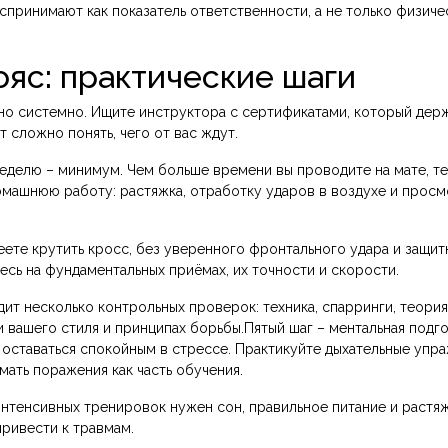
спринимают как показатель ответственности, а не только физиче
ояс: практические шаги
ено системно. Ищите инструктора с сертификатами, который дер
 сложно понять, чего от вас ждут.
 неделю – минимум. Чем больше времени вы проводите на мате, т
омашнюю работу: растяжка, отработку ударов в воздухе и прос
еете крутить кросс, без уверенного фронтального удара и защит
сь на фундаментальных приёмах, их точности и скорости.
ит несколько контрольных проверок: техника, спарринги, теория
 вашего стиля и принципах борьбы.Пятый шаг – ментальная подго
 оставаться спокойным в стрессе. Практикуйте дыхательные упра
ать поражения как часть обучения.
интенсивных тренировок нужен сон, правильное питание и растяж
ривести к травмам.