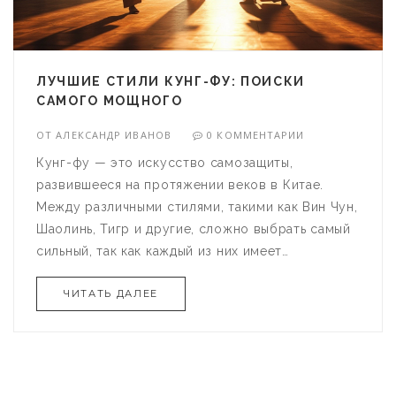
ЛУЧШИЕ СТИЛИ КУНГ-ФУ: ПОИСКИ
САМОГО МОЩНОГО
ОТ
АЛЕКСАНДР ИВАНОВ
0 КОММЕНТАРИИ
Кунг-фу — это искусство самозащиты,
развившееся на протяжении веков в Китае.
Между различными стилями, такими как Вин Чун,
Шаолинь, Тигр и другие, сложно выбрать самый
сильный, так как каждый из них имеет
уникальные преимущества. В этой статье мы
ЧИТАТЬ ДАЛЕЕ
изучим основные сильные стороны этих стилей,
их технику и требования, которые
предъявляются к практикующим. Узнаем также,
как каждый стиль адаптируется и применяется в
современной жизни. Поговорим о некоторых