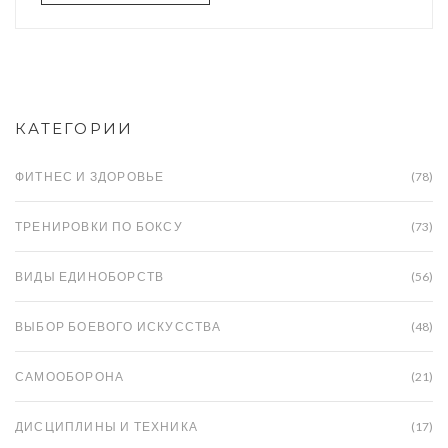
эти аспекты, чтобы принять осознанное
решение о занятиях этим видом спорта.
Рассмотрим подробнее минусы каратэ и как
подготовиться к потенциальным трудностям.
КАТЕГОРИИ
ФИТНЕС И ЗДОРОВЬЕ
(78)
ТРЕНИРОВКИ ПО БОКСУ
(73)
ВИДЫ ЕДИНОБОРСТВ
(56)
ВЫБОР БОЕВОГО ИСКУССТВА
(48)
САМООБОРОНА
(21)
ДИСЦИПЛИНЫ И ТЕХНИКА
(17)