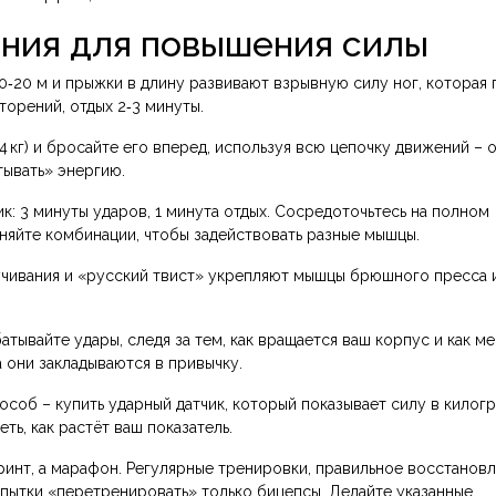
ния для повышения силы
10‑20 м и прыжки в длину развивают взрывную силу ног, которая
торений, отдых 2‑3 минуты.
‑4 кг) и бросайте его вперед, используя всю цепочку движений – о
тывать» энергию.
ик: 3 минуты ударов, 1 минута отдых. Сосредоточьтесь на полном
няйте комбинации, чтобы задействовать разные мышцы.
ручивания и «русский твист» укрепляют мышцы брюшного пресса 
атывайте удары, следя за тем, как вращается ваш корпус и как м
 они закладываются в привычку.
соб – купить ударный датчик, который показывает силу в килогр
ть, как растёт ваш показатель.
ринт, а марафон. Регулярные тренировки, правильное восстановл
опытки «перетренировать» только бицепсы. Делайте указанные