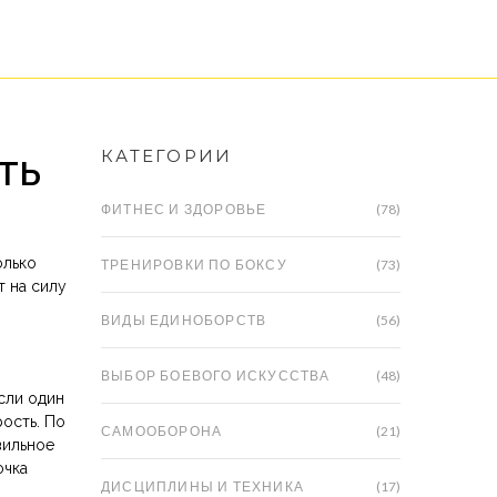
ть
КАТЕГОРИИ
ФИТНЕС И ЗДОРОВЬЕ
(78)
олько
ТРЕНИРОВКИ ПО БОКСУ
(73)
т на силу
ВИДЫ ЕДИНОБОРСТВ
(56)
ВЫБОР БОЕВОГО ИСКУССТВА
(48)
Если один
рость. По
САМООБОРОНА
(21)
вильное
очка
ДИСЦИПЛИНЫ И ТЕХНИКА
(17)