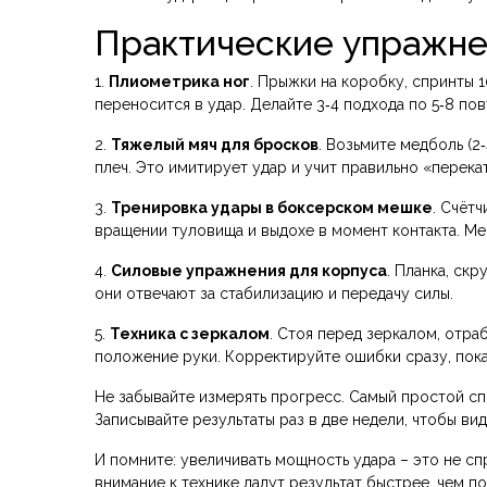
Практические упражне
1.
Плиометрика ног
. Прыжки на коробку, спринты 
переносится в удар. Делайте 3‑4 подхода по 5‑8 пов
2.
Тяжелый мяч для бросков
. Возьмите медболь (2
плеч. Это имитирует удар и учит правильно «перека
3.
Тренировка удары в боксерском мешке
. Счётч
вращении туловища и выдохе в момент контакта. Ме
4.
Силовые упражнения для корпуса
. Планка, ск
они отвечают за стабилизацию и передачу силы.
5.
Техника с зеркалом
. Стоя перед зеркалом, отраб
положение руки. Корректируйте ошибки сразу, пока
Не забывайте измерять прогресс. Самый простой спо
Записывайте результаты раз в две недели, чтобы виде
И помните: увеличивать мощность удара – это не сп
внимание к технике дадут результат быстрее, чем п