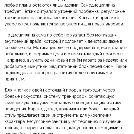
любые планы остаются лишь идеями. Самодисциплина
требует чётких ритуалов: утренний пробежка, регулярные
тренировки, планирование питания. Когда эти привычки
укоренятся, появляется запас энергии для новых вызовов.
Но дисциплина сама по себе не хватает без
мотивация
,
внутренний драйв, который подгоняет к действию даже в
сложные дни
. Мотивацию легче поддерживать, если ставить
небольшие, измеримые цели и отмечать каждый прогресс.
Например, выучить один новый приём каратэ за неделю или
добавить 5‑минутный медитативный блок перед сном. Такой
подход делает процесс развития более ощутимым и
приятным.
Для многих людей настоящий прорыв приходит через
боевые искусства
,
систему тренировок, сочетающую
физическую нагрузку, ментальную концентрацию и этику
поведения
. Каратэ, дзюдо, крав‑мага или бокc — каждый
стиль предлагает свои инструменты для укрепления
характера. Регулярные занятия учат терпению в изучении
техник, а спаринги показывают, как управлять эмоциями в