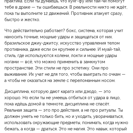
практика
. Если ты думаешь, что кунг-фу или тай-чи помогут
тебе в драке — ты ошибаешься. В реальности никто не ждёт,
пока ты выполните 12 движений. Противник атакует сразу,
быстро и жестко.
Что действительно работает?
бокс
,
система, которая учит
наносить точные, мощные удары и защищаться от них
.
бразильское джиу-джитсу
,
искусство управления телом
противника, даже если он крупнее и сильнее
. И
муай-тай
,
стиль, где используются колени, локти и мощные удары
ногами — всё, что можно применить в замкнутом
пространстве
. Эти стили не про эстетику. Они про
выживание. Их учат не для того, чтобы выиграть по очкам —
а чтобы не оказаться на земле с переломанным носом.
Дисциплина, которую дают каратэ или дзюдо, — это
хорошо. Но если ты не умеешь отбиться от удара в лицо,
пока идёшь домой в темноте, дисциплина не спасёт.
Реальная защита — это про действия, а не про ритуалы. Ты
должен уметь не только бить, но и уходить, уворачиваться,
использовать окружающие предметы, понимать, когда нужно
бежать, а когда — драться. Это не магия. Это навык, который