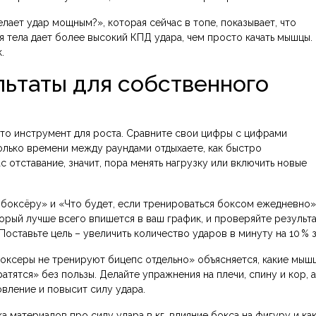
елает удар мощным?», которая сейчас в топе, показывает, что
тела дает более высокий КПД удара, чем просто качать мышцы. 
.
льтаты для собственного
это инструмент для роста. Сравните свои цифры с цифрами
колько времени между раундами отдыхаете, как быстро
с отставание, значит, пора менять нагрузку или включить новые
 боксёру» и «Что будет, если тренироваться боксом ежедневно»
орый лучше всего впишется в ваш график, и проверяйте результ
оставьте цель – увеличить количество ударов в минуту на 10 % з
боксеры не тренируют бицепс отдельно» объясняется, какие мыш
атятся» без пользы. Делайте упражнения на плечи, спину и кор, а
вление и повысит силу удара.
ка материалов про силу удара в кг, влияние бокса на фигуру и ка