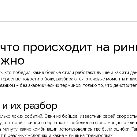
 что происходит на рин
ужно
ь, кто победил, какие боевые стили работают лучше и как эти да
нтересные новости о боях, разбираются ключевые моменты и да
языком – без академических терминов, только то, что действите
и их разбор
лько ярких событий. Один из бойцов, известный своей скорость
, а второй – силой в перчатках – победил на фоне мощного клин
 минуту, какие комбинации использовались, где были ошибки. Та
т в реальных условиях, а какие – лишь на тренировках.