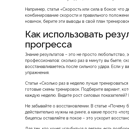
Например, статья «Скорость или сила в боксе: что д
комбинирование скорости и правильного положения 
новичок, берите эти выводы в свой план тренировок
Как использовать резу
прогресса
Знание результатов – это не просто любопытство, 
профессионалов: сколько раз в минуту вы бьете, с
восстанавливаетесь после сильного удара. Если у ва
упражнения.
Статьи «Сколько раз в неделю лучше тренироваться
готовые схемы тренировок. Подберите вариант, кот
каждую неделю. Видите рост силовых показателей? П
Не забывайте о восстановлении. В статье «Почему 
действительно нужны на ринге, а какие просто «потр
бицепсы оставляйте в покое – это ускорит восстано
Для тех, кто хочет углубиться в детали, есть подбор