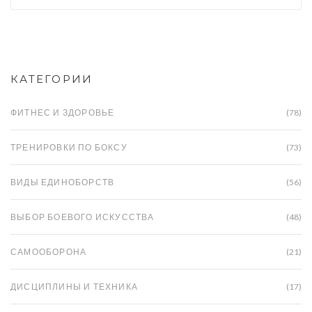
техник боя, чтобы определить, какая из них
может считаться наиболее эффективной в
зависимости от конкретных условий.
КАТЕГОРИИ
ФИТНЕС И ЗДОРОВЬЕ
(78)
ТРЕНИРОВКИ ПО БОКСУ
(73)
ВИДЫ ЕДИНОБОРСТВ
(56)
ВЫБОР БОЕВОГО ИСКУССТВА
(48)
САМООБОРОНА
(21)
ДИСЦИПЛИНЫ И ТЕХНИКА
(17)