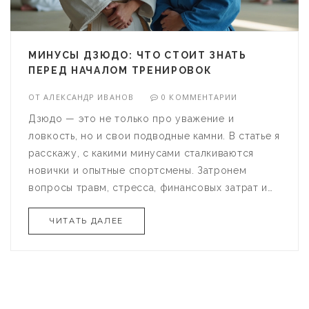
МИНУСЫ ДЗЮДО: ЧТО СТОИТ ЗНАТЬ
ПЕРЕД НАЧАЛОМ ТРЕНИРОВОК
ОТ
АЛЕКСАНДР ИВАНОВ
0 КОММЕНТАРИИ
Дзюдо — это не только про уважение и
ловкость, но и свои подводные камни. В статье я
расскажу, с какими минусами сталкиваются
новички и опытные спортсмены. Затронем
вопросы травм, стресса, финансовых затрат и
особенностей тренировочного процесса.
ЧИТАТЬ ДАЛЕЕ
Покажу реальные примеры и поделюсь
советами, как снизить риски. Перед тем как
купить первое кимоно, стоит узнать всю правду.