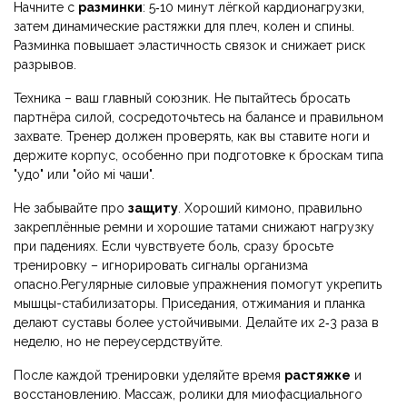
Начните с
разминки
: 5‑10 минут лёгкой кардионагрузки,
затем динамические растяжки для плеч, колен и спины.
Разминка повышает эластичность связок и снижает риск
разрывов.
Техника – ваш главный союзник. Не пытайтесь бросать
партнёра силой, сосредоточьтесь на балансе и правильном
захвате. Тренер должен проверять, как вы ставите ноги и
держите корпус, особенно при подготовке к броскам типа
"удо" или "ойо мі чаши".
Не забывайте про
защиту
. Хороший кимоно, правильно
закреплённые ремни и хорошие татами снижают нагрузку
при падениях. Если чувствуете боль, сразу бросьте
тренировку – игнорировать сигналы организма
опасно.Регулярные силовые упражнения помогут укрепить
мышцы-стабилизаторы. Приседания, отжимания и планка
делают суставы более устойчивыми. Делайте их 2‑3 раза в
неделю, но не переусердствуйте.
После каждой тренировки уделяйте время
растяжке
и
восстановлению. Массаж, ролики для миофасциального