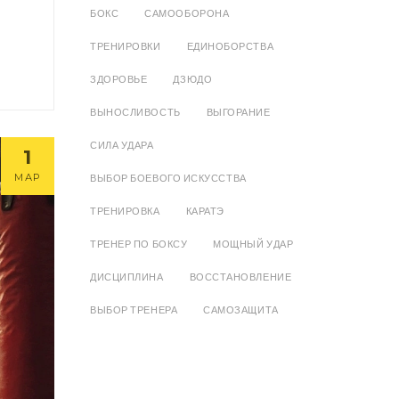
БОКС
САМООБОРОНА
ТРЕНИРОВКИ
ЕДИНОБОРСТВА
ЗДОРОВЬЕ
ДЗЮДО
ВЫНОСЛИВОСТЬ
ВЫГОРАНИЕ
СИЛА УДАРА
1
МАР
ВЫБОР БОЕВОГО ИСКУССТВА
ТРЕНИРОВКА
КАРАТЭ
ТРЕНЕР ПО БОКСУ
МОЩНЫЙ УДАР
ДИСЦИПЛИНА
ВОССТАНОВЛЕНИЕ
ВЫБОР ТРЕНЕРА
САМОЗАЩИТА