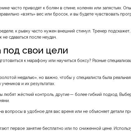
нике часто приводят к болям в спине, коленях или запястьях. Оп
правильно «взять» вес или бросок, и вы будете чувствовать прог
еделе, к рывку часто нужен внешний стимул. Тренер подскажет,
к не сдаваться после неудач.
 под свои цели
одготовиться к марафону или научиться боксу? Разные специализа
 золотой медалью», но важно, чтобы у специалиста была реальная
учеников и их результатах.
ы любят жёсткий контроль, другие — более гибкий подход. Выбе
иями.
 на вопросы в удобное для вас время или не объясняет детали п
гают первое занятие бесплатно или по сниженной цене. Использу