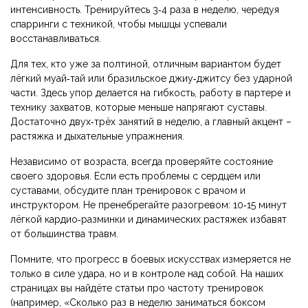
интенсивность. Тренируйтесь 3‑4 раза в неделю, чередуя
спарринги с техникой, чтобы мышцы успевали
восстанавливаться.
Для тех, кто уже за полтиной, отличным вариантом будет
лёгкий муай‑тай или бразильское джиу‑джитсу без ударной
части. Здесь упор делается на гибкость, работу в партере и
технику захватов, которые меньше напрягают суставы.
Достаточно двух‑трёх занятий в неделю, а главный акцент –
растяжка и дыхательные упражнения.
Независимо от возраста, всегда проверяйте состояние
своего здоровья. Если есть проблемы с сердцем или
суставами, обсудите план тренировок с врачом и
инструктором. Не пренебрегайте разогревом: 10‑15 минут
лёгкой кардио‑разминки и динамических растяжек избавят
от большинства травм.
Помните, что прогресс в боевых искусствах измеряется не
только в силе удара, но и в контроле над собой. На наших
страницах вы найдёте статьи про частоту тренировок
(например, «Сколько раз в неделю заниматься боксом