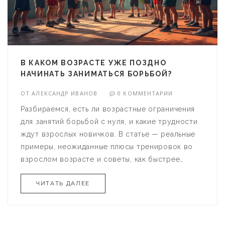
В КАКОМ ВОЗРАСТЕ УЖЕ ПОЗДНО
НАЧИНАТЬ ЗАНИМАТЬСЯ БОРЬБОЙ?
ОТ
АЛЕКСАНДР ИВАНОВ
0 КОММЕНТАРИИ
Разбираемся, есть ли возрастные ограничения
для занятий борьбой с нуля, и какие трудности
ждут взрослых новичков. В статье — реальные
примеры, неожиданные плюсы тренировок во
взрослом возрасте и советы, как быстрее
втянуться в процесс. Узнаете, какие стили
ЧИТАТЬ ДАЛЕЕ
борьбы легче даются новичкам после 30 и стоит
ли всерьез переживать из-за возраста.
Поделюсь личным опытом перехода в спорт
после тридцати и расскажу, чего ждать на