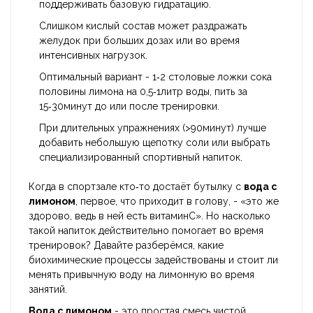
поддерживать базовую гидратацию.
Слишком кислый состав может раздражать
желудок при больших дозах или во время
интенсивных нагрузок.
Оптимальный вариант - 1‑2 столовые ложки сока
половины лимона на 0,5‑1литр воды, пить за
15‑30минут до или после тренировки.
При длительных упражнениях (>90минут) лучше
добавить небольшую щепотку соли или выбрать
специализированный спортивный напиток.
Когда в спортзале кто‑то достаёт бутылку с
вода с
лимоном
, первое, что приходит в голову, - «это же
здорово, ведь в ней есть витаминC». Но насколько
такой напиток действительно помогает во время
тренировок? Давайте разберёмся, какие
биохимические процессы задействованы и стоит ли
менять привычную воду на лимонную во время
занятий.
Вода с лимоном
- это простая смесь чистой