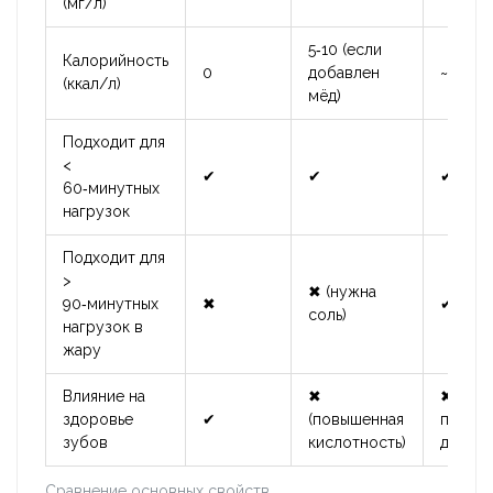
(мг/л)
5‑10 (если
Калорийность
0
добавлен
~200 (
(ккал/л)
мёд)
Подходит для
<
✔
✔
✔
60‑минутных
нагрузок
Подходит для
>
✖ (нужна
90‑минутных
✖
✔
соль)
нагрузок в
жару
Влияние на
✖
✖ (сах
здоровье
✔
(повышенная
пищев
зубов
кислотность)
добавк
Сравнение основных свойств