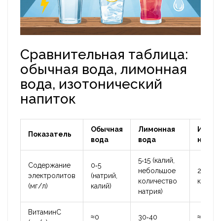
Сравнительная таблица:
обычная вода, лимонная
вода, изотонический
напиток
Обычная
Лимонная
Изото
Показатель
вода
вода
напит
5‑15 (калий,
Содержание
0‑5
небольшое
250‑30
электролитов
(натрий,
количество
калий, 
(мг/л)
калий)
натрия)
ВитаминC
≈0
30‑40
≈0