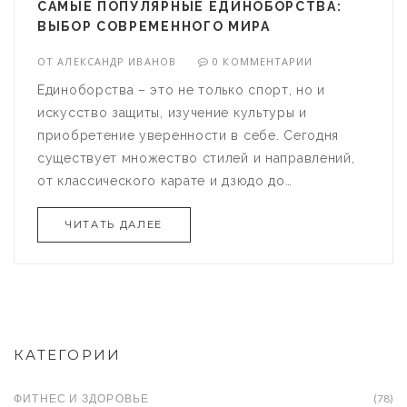
САМЫЕ ПОПУЛЯРНЫЕ ЕДИНОБОРСТВА:
ВЫБОР СОВРЕМЕННОГО МИРА
ОТ
АЛЕКСАНДР ИВАНОВ
0 КОММЕНТАРИИ
Единоборства – это не только спорт, но и
искусство защиты, изучение культуры и
приобретение уверенности в себе. Сегодня
существует множество стилей и направлений,
от классического карате и дзюдо до
современных смешанных боевых искусств.
ЧИТАТЬ ДАЛЕЕ
Каждый стиль имеет свои уникальные
особенности и традиции, которые привлекают
различных людей. В статье рассмотрены самые
популярные виды единоборств и их ключевые
характеристики.
КАТЕГОРИИ
ФИТНЕС И ЗДОРОВЬЕ
(78)