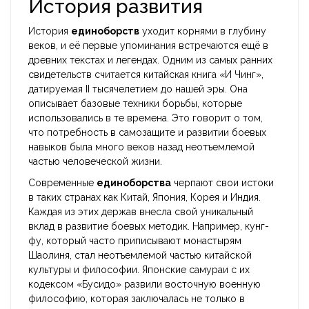
История развития
История
единоборств
уходит корнями в глубину
веков, и её первые упоминания встречаются ещё в
древних текстах и легендах. Одним из самых ранних
свидетельств считается китайская книга «И Чинг»,
датируемая II тысячелетием до нашей эры. Она
описывает базовые техники борьбы, которые
использовались в те времена. Это говорит о том,
что потребность в самозащите и развитии боевых
навыков была много веков назад неотъемлемой
частью человеческой жизни.
Современные
единоборства
черпают свои истоки
в таких странах как Китай, Япония, Корея и Индия.
Каждая из этих держав внесла свой уникальный
вклад в развитие боевых методик. Например, кунг-
фу, который часто приписывают монастырям
Шаолиня, стал неотъемлемой частью китайской
культуры и философии. Японские самураи с их
кодексом «Бусидо» развили восточную военную
философию, которая заключалась не только в