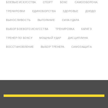
БОЕВЫЕ ИСКУССТВА
СПОРТ
БОКС
САМООБОРОНА
ТРЕНИРОВКИ
ЕДИНОБОРСТВА
ЗДОРОВЬЕ
ДЗЮДО
ВЫНОСЛИВОСТЬ
ВЫГОРАНИЕ
СИЛА УДАРА
ВЫБОР БОЕВОГО ИСКУССТВА
ТРЕНИРОВКА
КАРАТЭ
ТРЕНЕР ПО БОКСУ
МОЩНЫЙ УДАР
ДИСЦИПЛИНА
ВОССТАНОВЛЕНИЕ
ВЫБОР ТРЕНЕРА
САМОЗАЩИТА