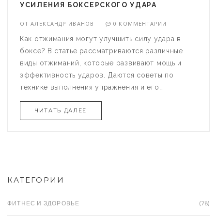
УСИЛЕНИЯ БОКСЕРСКОГО УДАРА
ОТ
АЛЕКСАНДР ИВАНОВ
0 КОММЕНТАРИИ
Как отжимания могут улучшить силу удара в
боксе? В статье рассматриваются различные
виды отжиманий, которые развивают мощь и
эффективность ударов. Даются советы по
технике выполнения упражнения и его
интеграции в тренировочный процесс. Читатели
ЧИТАТЬ ДАЛЕЕ
узнают, какой тип отжиманий подойдёт именно
им и как избежать распространённых ошибок.
Статья предназначена для всех, кто хочет
усовершенствовать свой удар и выделиться на
ринге.
КАТЕГОРИИ
ФИТНЕС И ЗДОРОВЬЕ
(78)