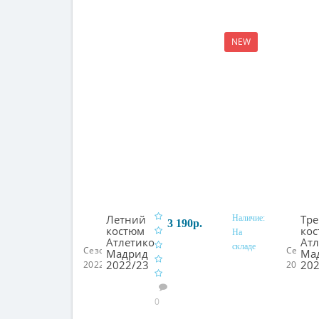
NEW
Летний
Тр
Наличие:
3 190р.
костюм
ко
На
Атлетико
Атл
складе
В корзину
Сезон:
Сезон:
Мадрид
Ма
2022/23
202
2022/23
2022/2
0