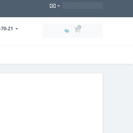
Клиент-центр
-70-21
0
0р.