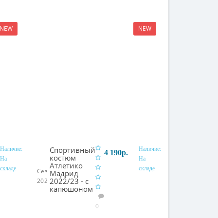
NEW
NEW
Спортивный
Наличие:
Наличие:
4 190р.
костюм
На
На
Атлетико
складе
складе
зину
В корзину
Сезон:
Мадрид
2022/23 - с
2022/23
капюшоном
0