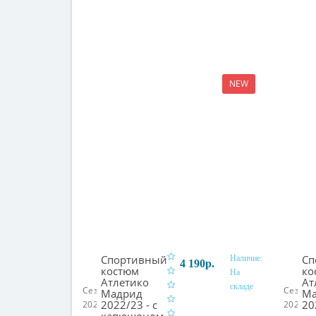
NEW
Спортивный
Сп
Наличие:
4 190р.
костюм
ко
На
Атлетико
Ат
складе
В корзину
Сезон:
Сезон:
Мадрид
Ма
2022/23 - с
20
2022/23
2021/2