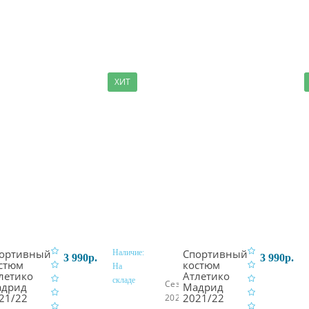
ХИТ
ортивный
Спортивный
Наличие:
3 990р.
3 990р.
стюм
костюм
На
летико
Атлетико
складе
В корзину
В кор
Сезон:
дрид
Мадрид
21/22
2021/22
2
2021/22